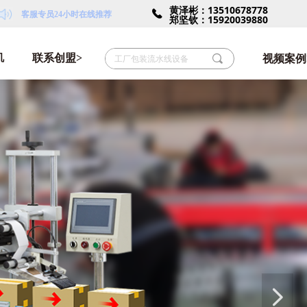
黄泽彬：13510678778
끅
客服专员24小时在线推荐
郑坚钦：15920039880
机
联系创盟>
끠
视频案例
넲