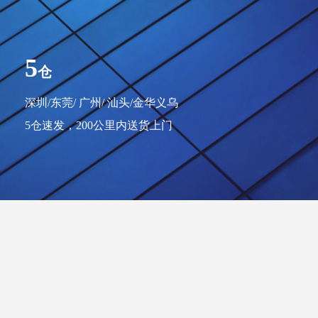
5
仓
深圳/东莞/ 广州/ 汕头/金华义乌
5仓速发，
200公里内送货上门