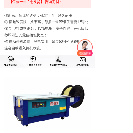
【保修一年 5仓发货】 咨询定制>
①新颖、端庄的造型，机架牢固、经久耐用；
② 捆包速度快，效率高，每捆一道PP带仅需要1.5秒；
③ 新型镍铬铬烫头，1V低电压，安全性好，开机后15
秒即可进入最佳捆包状态；
④ 自动停机装置，省电实用，超过60秒不操作时，马
达会自动进入待机状态。