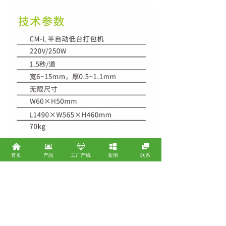
낀
뀵
ꁐ
낖

首页
产品
工厂产线
案例
联系
深圳市创盟包装器材股份有限公司
广东省深圳市宝安区沙井街道后亭四海云创B座2102B
广东省广州市白云区鹤龙二路135号103铺电商打包机
ꄹ
广东省东莞市大岭山镇月和路3号B栋
ꄹ
浙江省义乌市稠城街道丹溪路91号
ꄹ