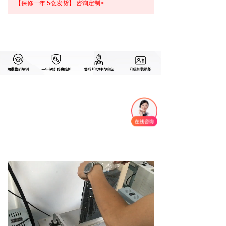
【保修一年 5仓发货】 咨询定制>