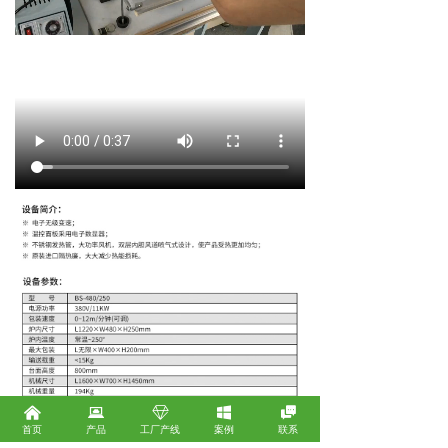
낀
뀵
ꁐ
낖

首页
产品
工厂产线
案例
联系