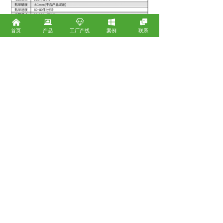
낀
뀵
ꁐ
낖

首页
产品
工厂产线
案例
联系
深圳市创盟包装器材股份有限公司
广东省深圳市宝安区沙井街道后亭四海云创B座2102B
广东省广州市白云区鹤龙二路135号103铺电商打包机
ꄹ
广东省东莞市大岭山镇月和路3号B栋
ꄹ
浙江省义乌市稠城街道丹溪路91号
ꄹ
邮箱：
zqj880@cmpack.com
座机：
15920039880
客服专员：
13510678778